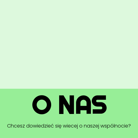
K
Chciałb