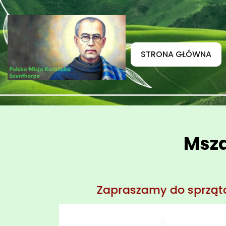
STRONA GŁÓWNA
Msza
Zapraszamy do sprzątania kościoła w Li