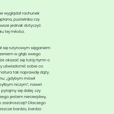
zie wyglądał rachunek
kapłana, pustelnika czy
Zawsze jednak dotyczyć
 tej miłości.
ał się rutynowym sięganiem
rzeniem w głąb swego
e okazać się tutaj Hymn o
emy uświadomić sobie co
 natura tak naprawdę dąży.
mnu: „gdybym mówił
. byłbym niczym”, nawet
pytajmy się dalej: czy
czego jestem niecierpliwy,
go zazdroszczę? Dlaczego
 jeszcze bardzo, bardzo