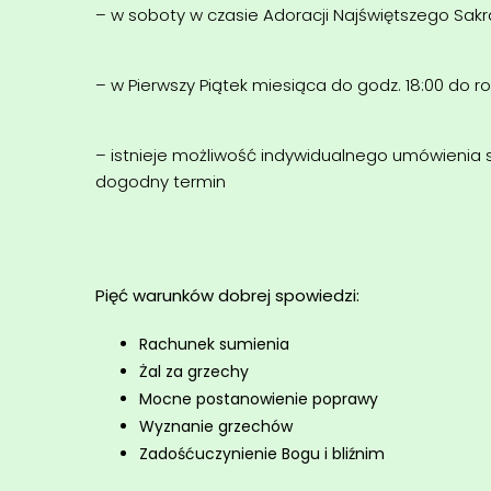
– w soboty w czasie Adoracji Najświętszego Sa
– w Pierwszy Piątek miesiąca do godz. 18:00 do r
– istnieje możliwość indywidualnego umówienia s
dogodny termin
Pięć warunków dobrej spowiedzi:
Rachunek sumienia
Żal za grzechy
Mocne postanowienie poprawy
Wyznanie grzechów
Zadośćuczynienie Bogu i bliźnim