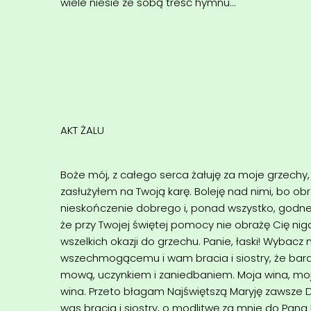
wiele niesie ze sobą treść hymnu…
AKT ŻALU
Boże mój, z całego serca żałuję za moje grzechy
zasłużyłem na Twoją karę. Boleję nad nimi, bo ob
nieskończenie dobrego i, ponad wszystko, godn
że przy Twojej świętej pomocy nie obrażę Cię nigd
wszelkich okazji do grzechu. Panie, łaski! Wybac
wszechmogącemu i wam bracia i siostry, że bar
mową, uczynkiem i zaniedbaniem. Moja wina, moj
wina. Przeto błagam Najświętszą Maryję zawsze Dz
was bracia i siostry, o modlitwę za mnie do Pan