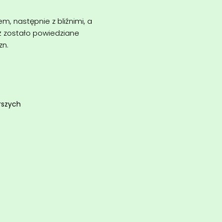
m, następnie z bliźnimi, a
ż zostało powiedziane
zn.
rszych