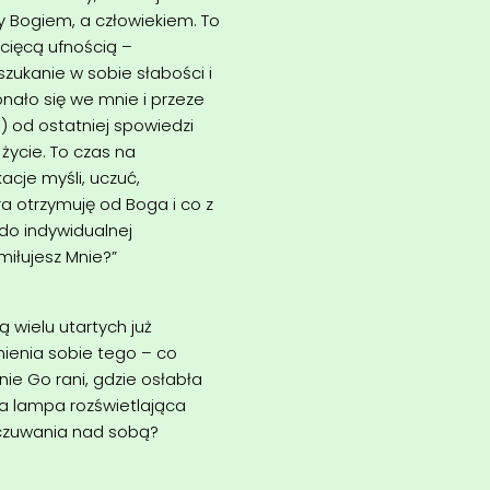
y Bogiem, a człowiekiem. To
ecięcą ufnością –
szukanie w sobie słabości i
nało się we mnie i przeze
) od ostatniej spowiedzi
życie. To czas na
cje myśli, uczuć,
a otrzymuję od Boga i co z
do indywidualnej
iłujesz Mnie?”
wielu utartych już
ienia sobie tego – co
e Go rani, gdzie osłabła
a lampa rozświetlająca
i czuwania nad sobą?