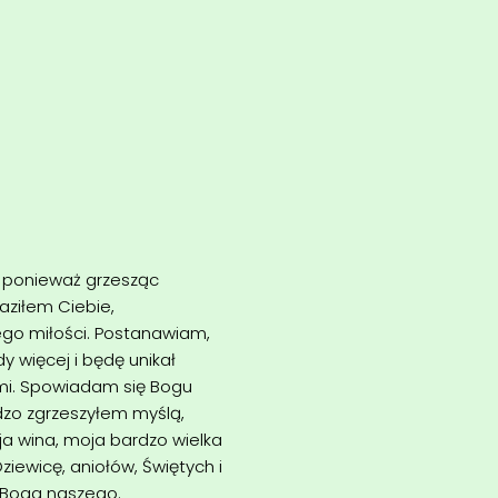
, ponieważ grzesząc
raziłem Ciebie,
ego miłości. Postanawiam,
y więcej i będę unikał
z mi. Spowiadam się Bogu
dzo zgrzeszyłem myślą,
a wina, moja bardzo wielka
iewicę, aniołów, Świętych i
a Boga naszego.