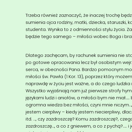
Trzeba również zaznaczyć, że inaczej trochę będ
sumienia ojca rodziny, matki, dziecka, staruszki, 
studenta. Wynika to z odmienności stylu życia. 
będzie tego samego – miłości wobec Boga i braku
Dlatego zachęcam, by rachunek sumienia nie st
po gotowe opracowania lecz był osobistym wej
serca, w obecności Pana. Bardzo pomocnym moż
miłości św. Pawła (1 Kor. 13), poprzez który moż
naprawdę w życiu jest ważne, a do czego ludzka
Wszystko wyjaśniają nam już pierwsze strofy hy
językami ludzi i aniołów, a miłości bym nie miał….
ogromna wiedza bez miłości, czyni mnie niczym…, 
jestem cierpliwy – kiedy jestem niecierpliwy, dla
itd. …, czy zazdroszczę? Komu zazdroszczę?, cze
zazdroszczę…, a co z gniewem, a co z pychą?….. i