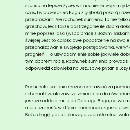
szansa na lepsze życie, wzmocnienie więzi międz
czas, by powiedzieć Bogu z głęboką pokorą i dzi
przepraszam. Ale rachunek sumienia to nie tylko 
grzechów, lecz także dostrzeganie ile dobra doko
mnie poprzez łaski (współpracę z Bożymi łaskami
świętej Jest to całościowe popatrzenie na swoje 
przeanalizowanie swojego postępowania, weryfika
pragnień… To uświadomienie sobie jak wiele dobr
tym dobrem robię. Rachunek sumienia prowadzi 
odpowiedzi człowieka na Jezusowe pytanie „czy m
Rachunek sumienia można odprawiać za pomocą 
schematów, ale zawsze zmierza on do uświadom
jeszcze oddala mnie od Dobrego Boga, co we mni
moja czujność, w którym momencie zgasła oliwn
Boża drogę, gdzie i dlaczego zabrakło silnej wol