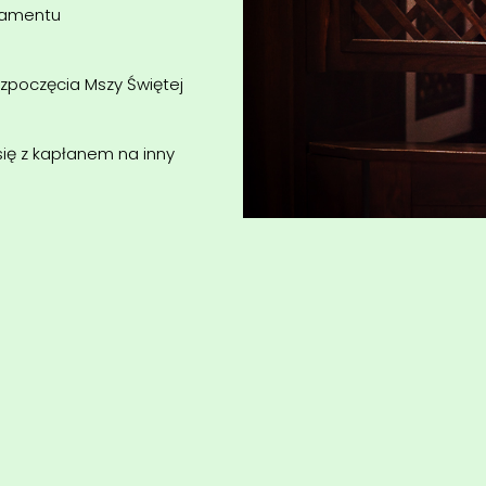
kramentu
ozpoczęcia Mszy Świętej
ię z kapłanem na inny