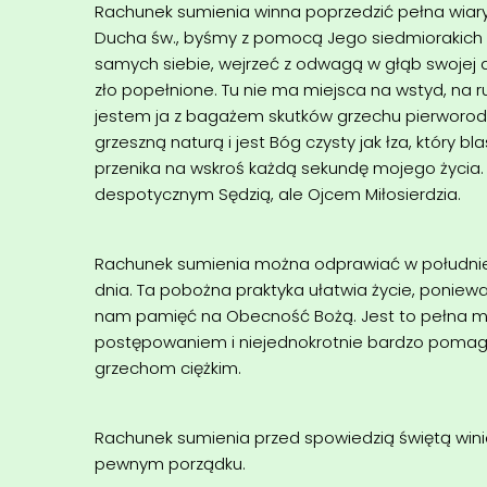
Rachunek sumienia winna poprzedzić pełna wiar
Ducha św., byśmy z pomocą Jego siedmiorakich 
samych siebie, wejrzeć z odwagą w głąb swojej 
zło popełnione. Tu nie ma miejsca na wstyd, na 
jestem ja z bagażem skutków grzechu pierworod
grzeszną naturą i jest Bóg czysty jak łza, który b
przenika na wskroś każdą sekundę mojego życia. 
despotycznym Sędzią, ale Ojcem Miłosierdzia.
Rachunek sumienia można odprawiać w południ
dnia. Ta pobożna praktyka ułatwia życie, poniew
nam pamięć na Obecność Bożą. Jest to pełna mi
postępowaniem i niejednokrotnie bardzo pomaga
grzechom ciężkim.
Rachunek sumienia przed spowiedzią świętą win
pewnym porządku.