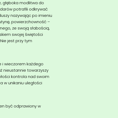
y, głęboka modlitwa do
darów potrafili odkrywać
duszy nazywając po imieniu
rutynę, powierzchowność –
nego, ze swoją słabością,
laskiem swojej świętości
Nie jest przy tym
e i wieczorem każdego
aż nieustannie towarzyszy
łości kontrola nad swoim
 w unikaniu uległości
ien być odprawiony w