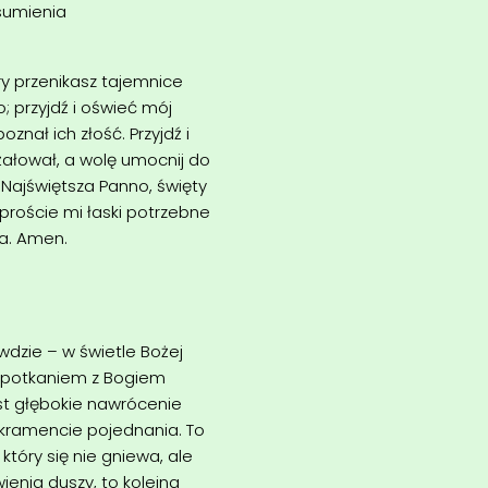
sumienia
ry przenikasz tajemnice
; przyjdź i oświeć mój
nał ich złość. Przyjdź i
żałował, a wolę umocnij do
Najświętsza Panno, święty
yproście mi łaski potrzebne
a. Amen.
wdzie – w świetle Bożej
 spotkaniem z Bogiem
t głębokie nawrócenie
kramencie pojednania. To
tóry się nie gniewa, ale
enia duszy, to kolejna