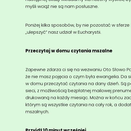
myśli wciąż nie są nam posłuszne.
Poniżej kilka sposobów, by nie pozostać w sferze 
„ulepszyć” nasz udział w Eucharystii.
Przeczytaj w domu czytania mszalne
Zapewne zdarza ci się na wezwaniu Oto Słowo Pa
że nie masz pojęcia o czym była ewangelia. Da s
w domu przeczytać czytania na dany dzień. Są
sieci, z możliwością bezpłatnej mailowej prenum
drukowaną na każdy miesiąc. Można w końcu zaop
którym są wszystkie czytania na cały rok, a dod
mszalnych.
Przyjdź 10 minut wcześniej