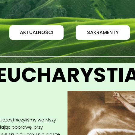
AKTUALNOŚCI
SAKRAMENTY
EUCHARYSTI
 uczestniczyliśmy we Mszy
iając poprawę, przy
ę skupić. I co? I nic. Nasze