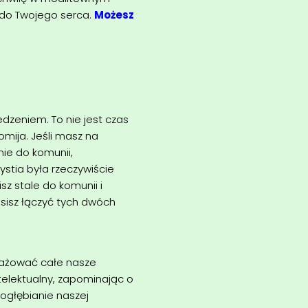
ł do Twojego serca.
Możesz
dzeniem. To nie jest czas
omija. Jeśli masz na
nie do komunii,
ystia była rzeczywiście
sz stale do komunii i
usisz łączyć tych dwóch
gażować całe nasze
elektualny, zapominając o
pogłębianie naszej