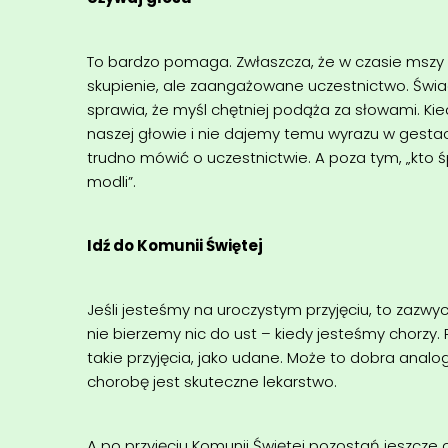
To bardzo pomaga. Zwłaszcza, że w czasie mszy n
skupienie, ale zaangażowane uczestnictwo. Św
sprawia, że myśl chętniej podąża za słowami. Kied
naszej głowie i nie dajemy temu wyrazu w gesta
trudno mówić o uczestnictwie. A poza tym, „kto ś
modli”.
Idź do Komunii Świętej
Jeśli jesteśmy na uroczystym przyjęciu, to zazwy
nie bierzemy nic do ust – kiedy jesteśmy chorz
takie przyjęcia, jako udane. Może to dobra analog
chorobę jest skuteczne lekarstwo.
A po przyjęciu Komunii Świętej pozostań jeszcze