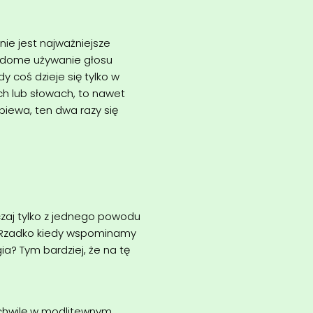
ie jest najważniejsze
iadome używanie głosu
y coś dzieje się tylko w
ch lub słowach, to nawet
piewa, ten dwa razy się
czaj tylko z jednego powodu
y. Rzadko kiedy wspominamy
ia? Tym bardziej, że na tę
 chwilę w modlitewnym