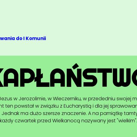
wania do I Komunii
MAŁŻEŃSTW
eństwa postrzegamy jako „małżeńskie przymierze, przez 
zą wspólnotę całego życia, czerpie ono siłę i moc z aktu s
a ochrzczonych podniesione do wyższej godności przez za
sakramentów Nowego Przymierza”.