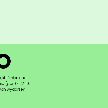
O
które mężczyzna
tworzenia, lecz
liczenie do