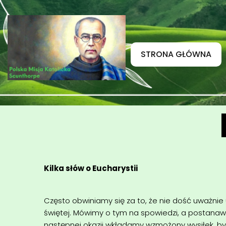
STRONA GŁÓWNA
Kilka słów o Eucharystii
Często obwiniamy się za to, że nie dość uważnie
świętej. Mówimy o tym na spowiedzi, a postanaw
następnej okazji wkładamy wzmożony wysiłek, by si