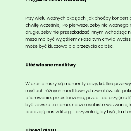
Przy wielu ważnych okazjach, jak choćby koncert 
chwilę wcześniej. Po pierwsze, żeby nic ważnego
drugie, żeby nie przeszkadzać innym wchodząc n
msza ma być wyjątkiem? Poza tym chwila wycisze
może być kluczowa dla przeżycia całości.
Ułóż własne modlitwy
W czasie mszy są momenty ciszy, krótkie przerw
myślach różnych modlitewnych zwrotów: akt poku
ofiarowanie, przeistoczenie, przed i po przyjęciu
być zawsze te same, nasze osobiste wezwania, k
osadzają nas w liturgii i przywołują, by być „tu i ter
Używaj głosu