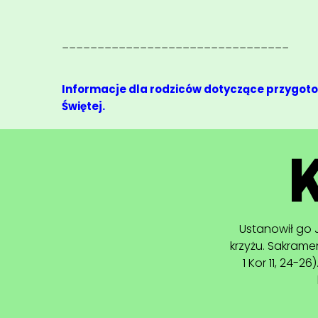
________________________________
Informacje dla rodziców dotyczące przygoto
Świętej.
Sakrament małż
i kobieta twor
zostało dl