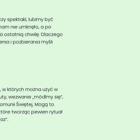
czy spektakl, lubimy być
 nam nie umknęło, a po
a ostatnią chwilę. Dlaczego
nia i pozbierania myśli
y, w których można użyć w
ty, wezwanie „módlmy się”,
 Komunii Świętej. Mogą to
tóre tworząc pewien rytuał
az”.